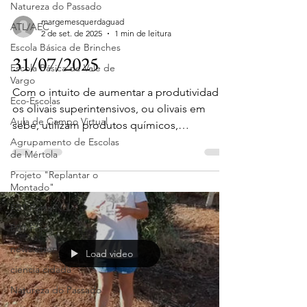
Natureza do Passado
margemesquerdaguad
ATL/AEC
2 de set. de 2025
1 min de leitura
Escola Básica de Brinches
31/07/2025
Escola Básica de Vale de
Vargo
Com o intuito de aumentar a produtividade,
Eco-Escolas
os olivais superintensivos, ou olivais em
Aula de Campo Virtual
sebe, utilizam produtos químicos,
nomeadamente,...
Agrupamento de Escolas
de Mértola
Projeto "Replantar o
Montado"
EB1 Porta Nova
EB1 Fojo
newsletter
Load video
ciencia cidadã
Natureza do Passado