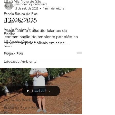
EB n2 Vila Nova de São
margemesquerdaguad
Bento
2 de set. de 2025
1 min de leitura
Escola Básica de Pias
13/08/2025
Escola A-do-Pinto
Escola Vila Verde de
Neste último episódio falamos da
Ficalho
contaminação do ambiente por plástico
EB Abade Correia da
provocada pelos olivais em sebe
Serra
(superintensivos).
Projeto Rios
Educacao Ambiental
Dias Comemorativos
Passeios
Outras Iniciativas
Load video
Iniciativas
Escola dos Bombeiros
Escola do Fojo e Porta
Nova