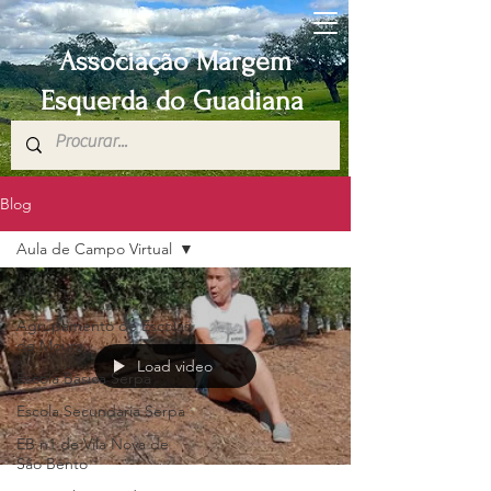
Associação Margem
Esquerda do Guadiana
Blog
Aula de Campo Virtual
All Posts
Agrupamento de Escolas
de Moura
Load video
Escola Básica Serpa
Escola Secundaria Serpa
EB n1 de Vila Nova de
São Bento