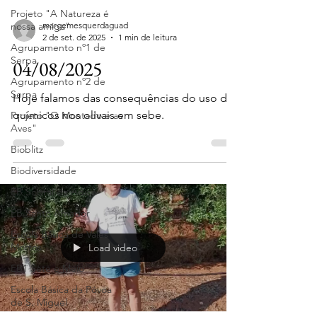
Projeto "A Natureza é
nossa amiga"
margemesquerdaguad
2 de set. de 2025
1 min de leitura
Agrupamento nº1 de
Serpa
04/08/2025
Agrupamento nº2 de
Serpa
Hoje falamos das consequências do uso de
químicos nos olivais em sebe.
Projeto "O Montado e as
Aves"
Bioblitz
Biodiversidade
EB Sobral da Adiça
EB Santo Amador
Escola Básica de Vales
Mortos
Load video
EB1 Sete e Meio
Escola Básica da Póvoa
de S. Miguel