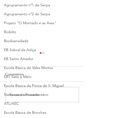
Agrupamento nº1 de Serpa
Agrupamento nº2 de Serpa
Projeto "O Montado e as Aves"
Bioblitz
Biodiversidade
EB Sobral da Adiça
EB Santo Amador
Escola Básica de Vales Mortos
Comentários
04/08/2025
31/07/2025
EB1 Sete e Meio
Escola Básica da Póvoa de S. Miguel
Escreva um comentário
Natureza do Passado
ATL/AEC
Escola Básica de Brinches