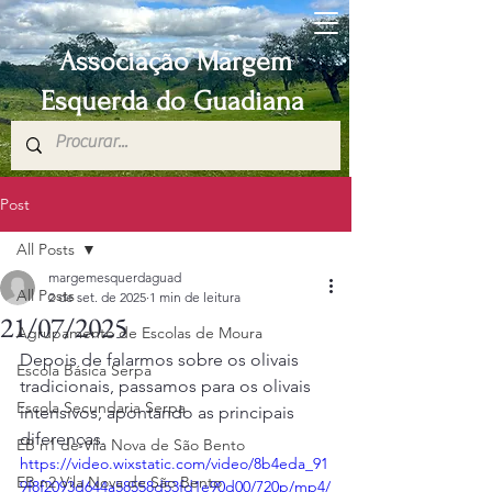
Associação Margem
Esquerda do Guadiana
Post
All Posts
margemesquerdaguad
All Posts
2 de set. de 2025
1 min de leitura
21/07/2025
Agrupamento de Escolas de Moura
Depois de falarmos sobre os olivais 
Escola Básica Serpa
tradicionais, passamos para os olivais 
Escola Secundaria Serpa
intensivos, apontando as principais 
diferenças.
EB n1 de Vila Nova de São Bento
https://video.wixstatic.com/video/8b4eda_91
EB n2 Vila Nova de São Bento
9f8f2093d644a58558d53fd1e90d00/720p/mp4/