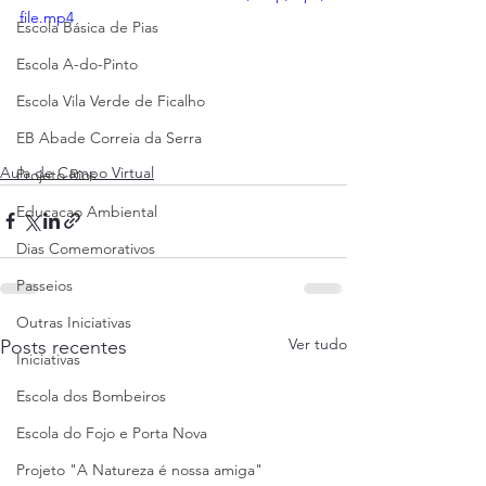
file.mp4
Escola Básica de Pias
Escola A-do-Pinto
Escola Vila Verde de Ficalho
EB Abade Correia da Serra
Aula de Campo Virtual
Projeto Rios
Educacao Ambiental
Dias Comemorativos
Passeios
Outras Iniciativas
Ver tudo
Posts recentes
Iniciativas
Escola dos Bombeiros
Escola do Fojo e Porta Nova
Projeto "A Natureza é nossa amiga"