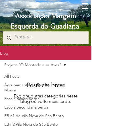
Associação Margem
Esquerda do Guadiana
Blog
Projeto "O Montado e as Aves"
All Posts
Posts em breve
Agrupamento de Escolas de
Moura
Explore outras categorias neste
Escola Básica Serpa
blog ou volte mais tarde.
Escola Secundaria Serpa
EB n1 de Vila Nova de São Bento
EB n2 Vila Nova de São Bento