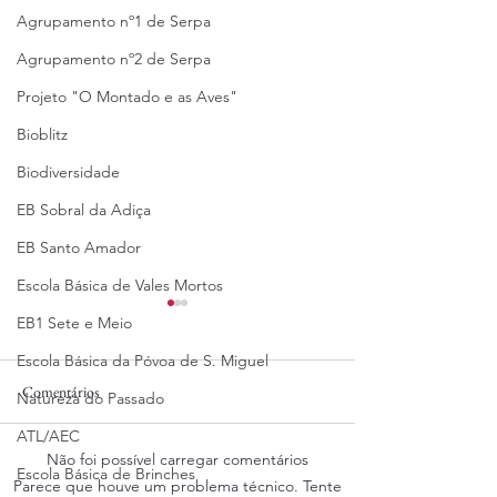
Agrupamento nº1 de Serpa
Agrupamento nº2 de Serpa
Projeto "O Montado e as Aves"
Bioblitz
Biodiversidade
EB Sobral da Adiça
EB Santo Amador
Escola Básica de Vales Mortos
EB1 Sete e Meio
Escola Básica da Póvoa de S. Miguel
Comentários
Natureza do Passado
04/08/2025
31/07/2025
ATL/AEC
Não foi possível carregar comentários
Escola Básica de Brinches
Parece que houve um problema técnico. Tente