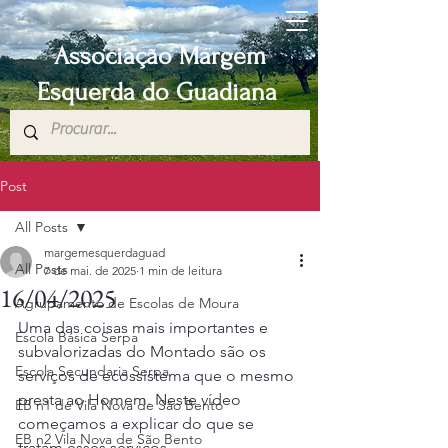
Associação Margem
Esquerda do Guadiana
Post
All Posts
margemesquerdaguad
All Posts
7 de mai. de 2025
1 min de leitura
16/04/2025
Agrupamento de Escolas de Moura
Uma das coisas mais importantes e 
Escola Básica Serpa
subvalorizadas do Montado são os 
Escola Secundaria Serpa
serviços de ecossistema que o mesmo 
presta ao Homem. Neste vídeo 
EB n1 de Vila Nova de São Bento
começamos a explicar do que se 
EB n2 Vila Nova de São Bento
tratam esses serviços.