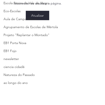
Escola Básica de Vale de Vargo
reconectar ou atualizar a página.
Eco-Escolas
Atualizar
Aula de Campo Virtual
Agrupamento de Escolas de Mértola
Projeto "Replantar o Montado"
EB1 Porta Nova
EB1 Fojo
newsletter
ciencia cidadã
Natureza do Passado
ao longo do ano