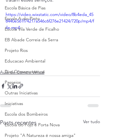
Escola Básica de Pias
https://video.wixstatic.com/video/8b4eda_45
Escola A-do-Pinto
8440e561f74217a546c6f276e21424/720p/mp4/f
ile.mp4
Escola Vila Verde de Ficalho
EB Abade Correia da Serra
Projeto Rios
Educacao Ambiental
Dias Comemorativos
Aula de Campo Virtual
Passeios
Outras Iniciativas
Iniciativas
Escola dos Bombeiros
Ver tudo
Posts recentes
Escola do Fojo e Porta Nova
Projeto "A Natureza é nossa amiga"