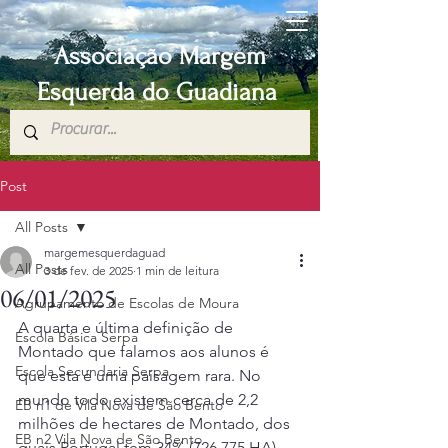
Associação Margem
Esquerda do Guadiana
Post
All Posts
margemesquerdaguad
All Posts
3 de fev. de 2025
1 min de leitura
06/01/2025
Agrupamento de Escolas de Moura
A quarta e última definição de 
Escola Básica Serpa
Montado que falamos aos alunos é 
Escola Secundaria Serpa
que esta é uma paisagem rara. No 
mundo todo existem cerca de 2,2 
EB n1 de Vila Nova de São Bento
milhões de hectares de Montado, dos 
EB n2 Vila Nova de São Bento
quais Portugal tem 34% (726.775 HA), 