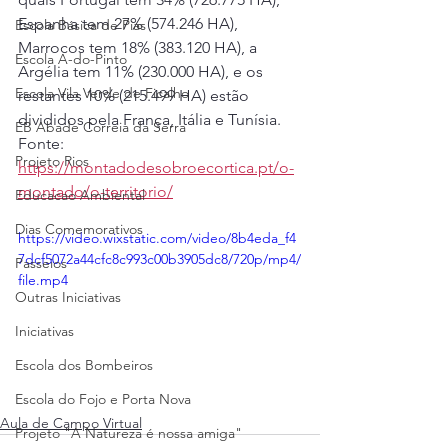
Espanha tem 27% (574.246 HA), 
Escola Básica de Pias
Marrocos tem 18% (383.120 HA), a 
Escola A-do-Pinto
Argélia tem 11% (230.000 HA), e os 
Escola Vila Verde de Ficalho
restantes 10% (215.499 HA) estão 
divididos pela França, Itália e Tunísia.
EB Abade Correia da Serra
Fonte: 
Projeto Rios
https://montadodesobroecortica.pt/o-
montado/o-territorio/
Educacao Ambiental
Dias Comemorativos
https://video.wixstatic.com/video/8b4eda_f4
7dcf5072a44cfc8c993c00b3905dc8/720p/mp4/
Passeios
file.mp4
Outras Iniciativas
Iniciativas
Escola dos Bombeiros
Escola do Fojo e Porta Nova
Aula de Campo Virtual
Projeto "A Natureza é nossa amiga"