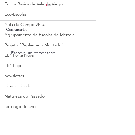
Escola Básica de Vale de Vargo
Eco-Escolas
Aula de Campo Virtual
Comentários
04/08/2025
31/07/2025
Agrupamento de Escolas de Mértola
Projeto "Replantar o Montado"
Escreva um comentário
EB1 Porta Nova
EB1 Fojo
newsletter
ciencia cidadã
Natureza do Passado
ao longo do ano