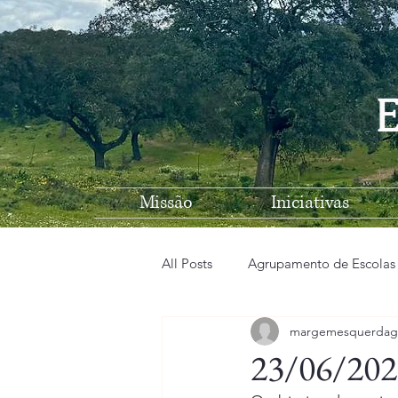
E
Missão
Iniciativas
All Posts
Agrupamento de Escolas
margemesquerdag
EB n1 de Vila Nova de São Bento
23/06/202