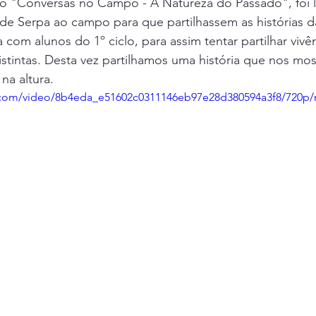
to "Conversas no Campo - A Natureza do Passado", foi l
EB Abade Correia da Serra
Projeto Rios
Educacao Ambi
e Serpa ao campo para que partilhassem as histórias da
com alunos do 1º ciclo, para assim tentar partilhar vivên
stintas. Desta vez partilhamos uma história que nos mos
os
Outras Iniciativas
Iniciativas
Escola dos Bombeir
na altura.
ic.com/video/8b4eda_e51602c0311146eb97e28d380594a3f8/720p/
Projeto "A Natureza é nossa amiga"
Agrupamento nº1 de Se
Projeto "O Montado e as Aves"
Bioblitz
Biodiversidade
sica de Vales Mortos
EB1 Sete e Meio
Escola Básica da P
EC