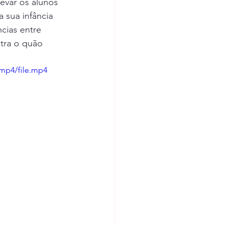
evar os alunos 
ental
 sua infância 
cias entre 
tra o quão 
os
mp4/file.mp4
rpa
EB Sobral da Adiça
óvoa de S. Miguel