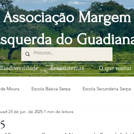
Associação Margem
squerda do Guadia
Biodiversidade
Ecossistemas
O que visitar
 de Moura
Escola Básica Serpa
Escola Secundaria Serpa
uad
23 de jun. de 2025
1 min de leitura
EB n2 Vila Nova de São Bento
Escola Básica de Pias
5