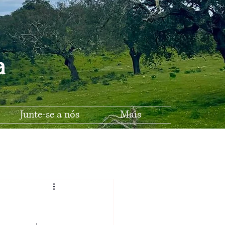
na
Junte-se a nós
Mais
Escola A-do-Pinto