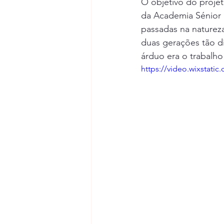
O objetivo do proje
Escola Vila Verde de Ficalho
da Academia Sénior d
passadas na natureza 
duas gerações tão di
Dias Comemorativos
Passei
árduo era o trabalho 
https://video.wixstat
Escola do Fojo e Porta Nova
Agrupamento nº2 de Serpa
EB Santo Amador
Escola Bá
Natureza do Passado
ATL/A