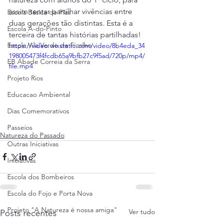
assim tentar partilhar vivências entre 
Escola Básica de Pias
duas gerações tão distintas. Esta é a 
Escola A-do-Pinto
terceira de tantas histórias partilhadas!
Escola Vila Verde de Ficalho
https://video.wixstatic.com/video/8b4eda_34
198005473f4fcdb65a9bfb27c9f5ad/720p/mp4/
EB Abade Correia da Serra
file.mp4
Projeto Rios
Educacao Ambiental
Dias Comemorativos
Passeios
Natureza do Passado
Outras Iniciativas
Iniciativas
Escola dos Bombeiros
Escola do Fojo e Porta Nova
Projeto "A Natureza é nossa amiga"
Ver tudo
Posts recentes