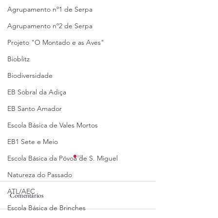
Agrupamento nº1 de Serpa
Agrupamento nº2 de Serpa
Projeto "O Montado e as Aves"
Bioblitz
Biodiversidade
EB Sobral da Adiça
EB Santo Amador
Escola Básica de Vales Mortos
EB1 Sete e Meio
Escola Básica da Póvoa de S. Miguel
Natureza do Passado
ATL/AEC
Comentários
23/06/2025
16/06/2025
Escola Básica de Brinches