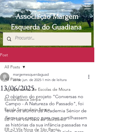
Associação Margem
Esquerda do Guadiana
Post
All Posts
margemesquerdaguad
All Posts
23 de jun. de 2025
1 min de leitura
13/06/2025
Agrupamento de Escolas de Moura
O objetivo do projeto "Conversas no 
Escola Básica Serpa
Campo - A Natureza do Passado", foi 
Escola Secundaria Serpa
levar os alunos da Academia Sénior de 
Serpa ao campo para que partilhassem 
EB n1 de Vila Nova de São Bento
as histórias da sua infância passadas na 
EB n2 Vila Nova de São Bento
natureza com alunos do 1º ciclo, para 