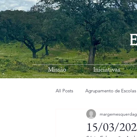
E
Missão
Iniciativas
All Posts
Agrupamento de Escolas
margemesquerdag
EB n1 de Vila Nova de São Bento
15/03/202