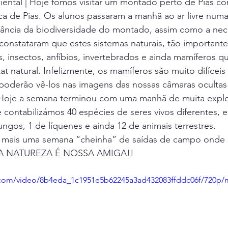
ental | Hoje fomos visitar um montado perto de Pias co
EB Abade Correia da Serra
Projeto Rios
Educacao Ambi
ca de Pias. Os alunos passaram a manhã ao ar livre numa
ância da biodiversidade do montado, assim como a nec
constataram que estes sistemas naturais, tão importante
os
Outras Iniciativas
Iniciativas
Escola dos Bombeir
s, insectos, anfíbios, invertebrados e ainda mamíferos q
t natural. Infelizmente, os mamíferos são muito difíceis
 poderão vê-los nas imagens das nossas câmaras oculta
Projeto "A Natureza é nossa amiga"
Agrupamento nº1 de Se
la. Hoje a semana terminou com uma manhã de muita expl
contabilizámos 40 espécies de seres vivos diferentes, en
ungos, 1 de líquenes e ainda 12 de animais terrestres.
Projeto "O Montado e as Aves"
Bioblitz
Biodiversidade
 mais uma semana “cheinha” de saídas de campo onde 
 A NATUREZA É NOSSA AMIGA!!
sica de Vales Mortos
EB1 Sete e Meio
Escola Básica da P
ic.com/video/8b4eda_1c1951e5b62245a3ad432083ffddc06f/720p/
EC