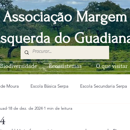
Associação Margem
squerda do Guadia
Biodiversidade
Ecossistemas
O que visitar
 de Moura
Escola Básica Serpa
Escola Secundaria Serpa
uad
18 de dez. de 2024
1 min de leitura
EB n2 Vila Nova de São Bento
Escola Básica de Pias
4