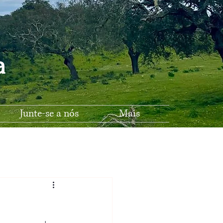
na
Junte-se a nós
Mais
Escola A-do-Pinto