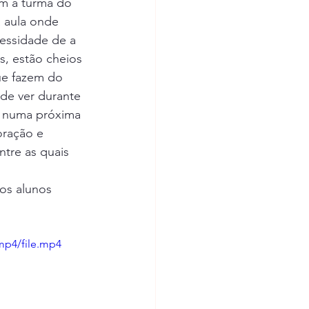
m a turma do 
ental
 aula onde 
essidade de a 
s, estão cheios 
os
ue fazem do 
 de ver durante 
s numa próxima 
rpa
oração e 
tre as quais 
EB Sobral da Adiça
os alunos 
óvoa de S. Miguel
mp4/file.mp4