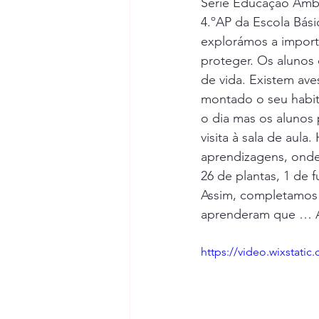
Série Educação Ambi
Escola Vila Verde de Ficalho
4.ºAP da Escola Bási
explorámos a import
proteger. Os alunos 
Dias Comemorativos
Passei
de vida. Existem ave
montado o seu habita
o dia mas os alunos
Escola do Fojo e Porta Nova
visita à sala de au
aprendizagens, onde 
26 de plantas, 1 de f
Agrupamento nº2 de Serpa
Assim, completamos
aprenderam que …
EB Santo Amador
Escola Bá
https://video.wixstat
Natureza do Passado
ATL/A