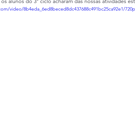
 os alunos do 3° ciclo acharam das nossas atividades est
EB Abade Correia da Serra
Projeto Rios
Educacao Ambi
ic.com/video/8b4eda_6ed8beced8dc437688c491bc25ca92e1/720
os
Outras Iniciativas
Iniciativas
Escola dos Bombeir
Projeto "A Natureza é nossa amiga"
Agrupamento nº1 de Se
Projeto "O Montado e as Aves"
Bioblitz
Biodiversidade
sica de Vales Mortos
EB1 Sete e Meio
Escola Básica da P
EC