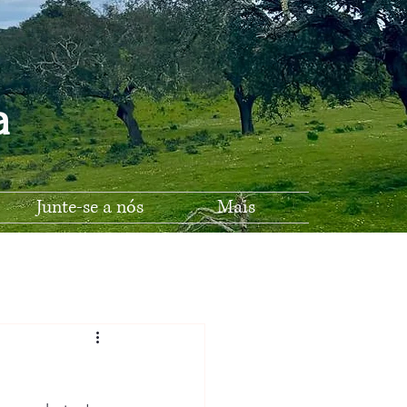
na
Junte-se a nós
Mais
Escola A-do-Pinto