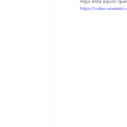
Aqui está aquilo que
Escola Vila Verde de Ficalho
https://video.wixstat
Dias Comemorativos
Passei
Escola do Fojo e Porta Nova
Agrupamento nº2 de Serpa
EB Santo Amador
Escola Bá
Natureza do Passado
ATL/A