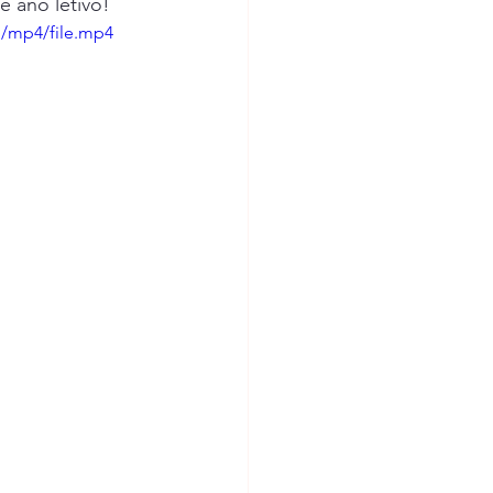
e ano letivo!
ental
p/mp4/file.mp4
os
rpa
EB Sobral da Adiça
óvoa de S. Miguel