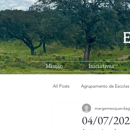
E
Missão
Iniciativas
All Posts
Agrupamento de Escolas
margemesquerdag
EB n1 de Vila Nova de São Bento
04/07/202