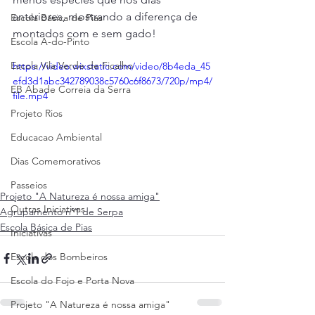
anteriores, mostrando a diferença de 
Escola Básica de Pias
montados com e sem gado!
Escola A-do-Pinto
Escola Vila Verde de Ficalho
https://video.wixstatic.com/video/8b4eda_45
efd3d1abc342789038c5760c6f8673/720p/mp4/
EB Abade Correia da Serra
file.mp4
Projeto Rios
Educacao Ambiental
Dias Comemorativos
Passeios
Projeto "A Natureza é nossa amiga"
Outras Iniciativas
Agrupamento nº1 de Serpa
Escola Básica de Pias
Iniciativas
Escola dos Bombeiros
Escola do Fojo e Porta Nova
Projeto "A Natureza é nossa amiga"