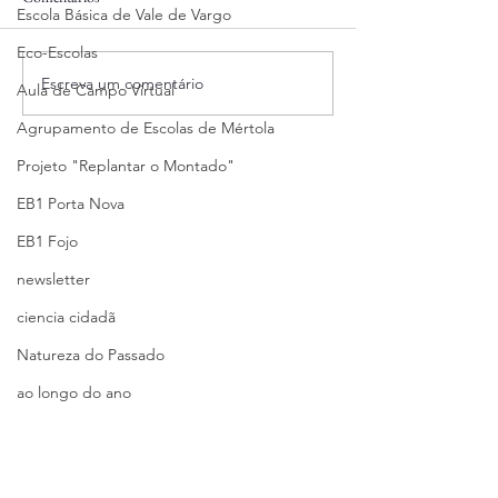
05/06/2025
05/06/2025
Escola Básica de Vale de Vargo
Eco-Escolas
Escreva um comentário
Aula de Campo Virtual
Agrupamento de Escolas de Mértola
Projeto "Replantar o Montado"
EB1 Porta Nova
EB1 Fojo
newsletter
ciencia cidadã
Natureza do Passado
ao longo do ano