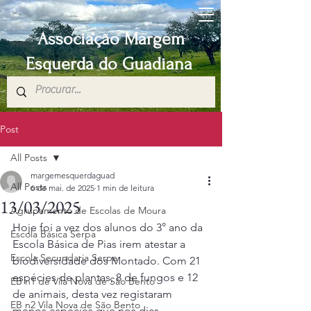
Associação Margem
Esquerda do Guadiana
Post
All Posts
margemesquerdaguad
All Posts
6 de mai. de 2025
1 min de leitura
13/03/2025
Agrupamento de Escolas de Moura
Hoje foi a vez dos alunos do 3° ano da 
Escola Básica Serpa
Escola Básica de Pias irem atestar a 
Escola Secundaria Serpa
biodiversidade dos Montado. Com 21 
espécies de plantas, 8 de fungos e 12 
EB n1 de Vila Nova de São Bento
de animais, desta vez registaram 
EB n2 Vila Nova de São Bento
menos espécies que nos dias 