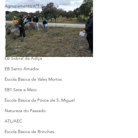
Agrupamento nº1 de Serpa
Agrupamento nº2 de Serpa
Projeto "O Montado e as Aves"
Bioblitz
Biodiversidade
EB Sobral da Adiça
EB Santo Amador
Escola Básica de Vales Mortos
EB1 Sete e Meio
Escola Básica da Póvoa de S. Miguel
Natureza do Passado
ATL/AEC
Escola Básica de Brinches