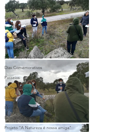
Escola Básica de Pias
Escola A-do-Pinto
Escola Vila Verde de Ficalho
EB Abade Correia da Serra
Projeto Rios
Educacao Ambiental
Dias Comemorativos
Passeios
Outras Iniciativas
Iniciativas
Escola dos Bombeiros
Escola do Fojo e Porta Nova
Projeto "A Natureza é nossa amiga"