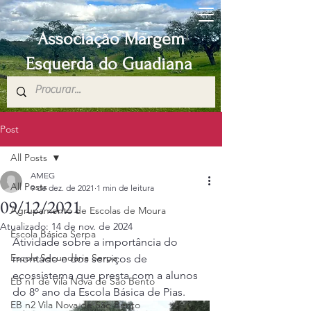
Associação Margem
Esquerda do Guadiana
Post
All Posts
AMEG
All Posts
9 de dez. de 2021
1 min de leitura
09/12/2021
Agrupamento de Escolas de Moura
Atualizado:
14 de nov. de 2024
Escola Básica Serpa
Atividade sobre a importância do 
Escola Secundaria Serpa
montado e dos serviços de 
ecossistema que presta com a alunos 
EB n1 de Vila Nova de São Bento
do 8º ano da Escola Básica de Pias.
EB n2 Vila Nova de São Bento