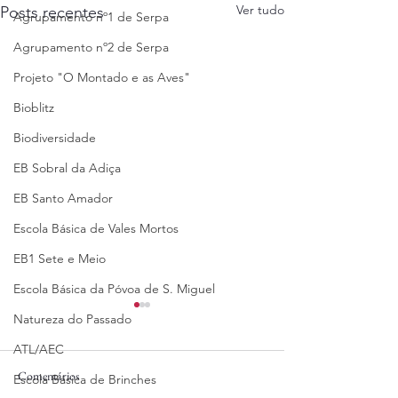
Ver tudo
Posts recentes
Agrupamento nº1 de Serpa
Agrupamento nº2 de Serpa
Projeto "O Montado e as Aves"
Bioblitz
Biodiversidade
EB Sobral da Adiça
EB Santo Amador
Escola Básica de Vales Mortos
EB1 Sete e Meio
Escola Básica da Póvoa de S. Miguel
Natureza do Passado
ATL/AEC
Comentários
Escola Básica de Brinches
27/05/2025
15/05/2025