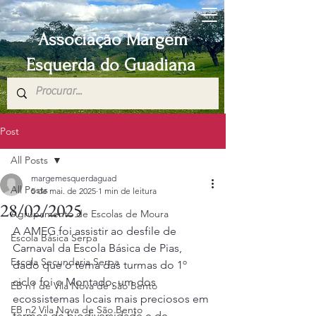
Associação Margem
Esquerda do Guadiana
Post
All Posts
margemesquerdaguad
All Posts
5 de mai. de 2025
1 min de leitura
28/02/2025
Agrupamento de Escolas de Moura
A AMEG foi assistir ao desfile de 
Escola Básica Serpa
Carnaval da Escola Básica de Pias, 
Escola Secundaria Serpa
dado que o tema das turmas do 1º 
ciclo foi o Montado, um dos 
EB n1 de Vila Nova de São Bento
ecossistemas locais mais preciosos em 
EB n2 Vila Nova de São Bento
termos de biodiversidade e de 