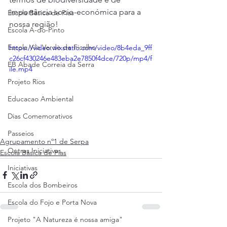
importância socio-económica para a 
Escola Básica de Pias
nossa região!
Escola A-do-Pinto
Escola Vila Verde de Ficalho
https://video.wixstatic.com/video/8b4eda_9ff
c26cf430246e483eba2e7850f4dce/720p/mp4/f
EB Abade Correia da Serra
ile.mp4
Projeto Rios
Educacao Ambiental
Dias Comemorativos
Passeios
Agrupamento nº1 de Serpa
Outras Iniciativas
Escola Básica de Pias
Iniciativas
Escola dos Bombeiros
Escola do Fojo e Porta Nova
Projeto "A Natureza é nossa amiga"