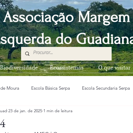
Associação Margem
squerda do Guadia
Biodiversidade
Ecossistemas
O que visitar
 de Moura
Escola Básica Serpa
Escola Secundaria Serpa
uad
23 de jan. de 2025
1 min de leitura
EB n2 Vila Nova de São Bento
Escola Básica de Pias
4