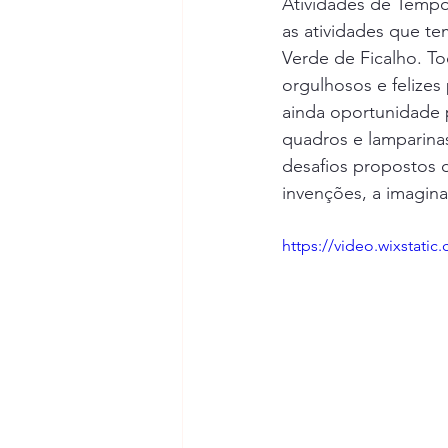
Atividades de Tempo
Escola Vila Verde de Ficalho
as atividades que te
Verde de Ficalho. T
orgulhosos e felizes
Dias Comemorativos
Passei
ainda oportunidade p
quadros e lamparina
desafios propostos 
Escola do Fojo e Porta Nova
invenções, a imagina
https://video.wixstat
Agrupamento nº2 de Serpa
EB Santo Amador
Escola Bá
Natureza do Passado
ATL/A