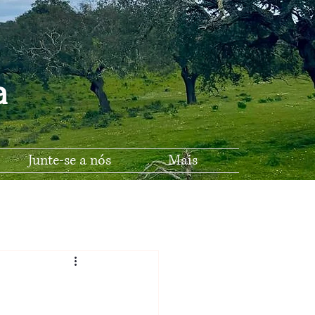
na
Junte-se a nós
Mais
Escola A-do-Pinto