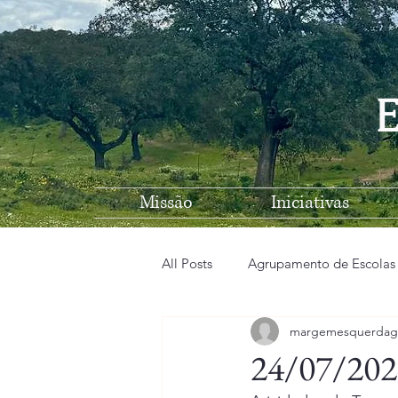
E
Missão
Iniciativas
All Posts
Agrupamento de Escolas
margemesquerdag
EB n1 de Vila Nova de São Bento
24/07/202