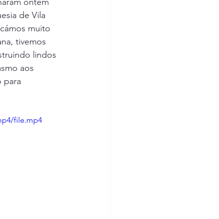
inaram ontem 
ental
sia de Vila 
icámos muito 
ana, tivemos 
os
truindo lindos 
asmo aos 
 para 
rpa
mp4/file.mp4
EB Sobral da Adiça
óvoa de S. Miguel