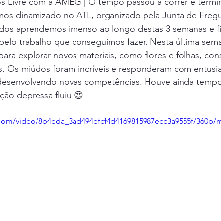
s Livre com a AMEG | O tempo passou a correr e term
EB Abade Correia da Serra
Projeto Rios
Educacao Ambi
mos dinamizado no ATL, organizado pela Junta de Fregue
odos aprendemos imenso ao longo destas 3 semanas e f
 pelo trabalho que conseguimos fazer. Nesta última sem
os
Outras Iniciativas
Iniciativas
Escola dos Bombeir
ara explorar novos materiais, como flores e folhas, cons
s. Os miúdos foram incríveis e responderam com entusi
desenvolvendo novas competências. Houve ainda tempo
Projeto "A Natureza é nossa amiga"
Agrupamento nº1 de Se
ção depressa fluiu 😍
ic.com/video/8b4eda_3ad494efcf4d4169815987ecc3a9555f/360p/
Projeto "O Montado e as Aves"
Bioblitz
Biodiversidade
sica de Vales Mortos
EB1 Sete e Meio
Escola Básica da P
EC