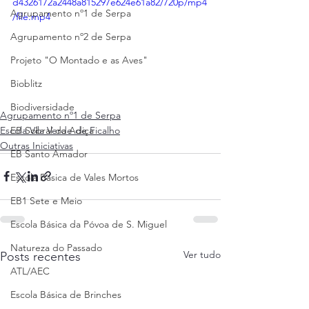
d4326172a2448a815297e624e61a82/720p/mp4
Agrupamento nº1 de Serpa
/file.mp4
Agrupamento nº2 de Serpa
Projeto "O Montado e as Aves"
Bioblitz
Biodiversidade
Agrupamento nº1 de Serpa
Escola Vila Verde de Ficalho
EB Sobral da Adiça
Outras Iniciativas
EB Santo Amador
Escola Básica de Vales Mortos
EB1 Sete e Meio
Escola Básica da Póvoa de S. Miguel
Natureza do Passado
Ver tudo
Posts recentes
ATL/AEC
Escola Básica de Brinches