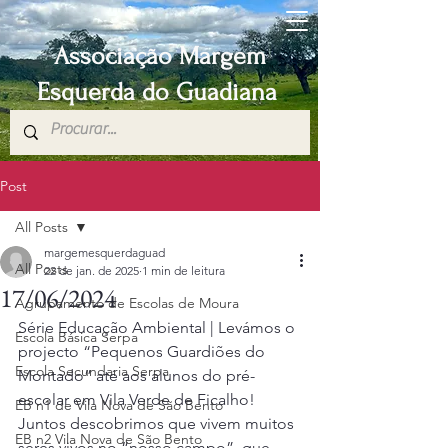
Associação Margem
Esquerda do Guadiana
Post
All Posts
margemesquerdaguad
All Posts
22 de jan. de 2025
1 min de leitura
17/06/2024
Agrupamento de Escolas de Moura
Série Educação Ambiental | Levámos o 
Escola Básica Serpa
projecto “Pequenos Guardiões do 
Escola Secundaria Serpa
Montado” até aos alunos do pré-
escolar em Vila Verde de Ficalho!
EB n1 de Vila Nova de São Bento
Juntos descobrimos que vivem muitos 
EB n2 Vila Nova de São Bento
seres vivos no “nosso campo”, que 