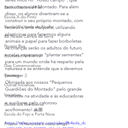
tem o nome de Montado. Para além 
Escola Básica de Pias
disso, os alunos divertiram-se a 
Escola A-do-Pinto
construir o seu próprio montado, com 
Escola Vila Verde de Ficalho
recurso a uma maquete, utilizando 
plasticinas para fazermos alguns 
EB Abade Correia da Serra
animais e papel para fazer borboletas.
Projeto Rios
As crianças serão os adultos do futuro 
e nelas esperamos “plantar sementes” 
Educacao Ambiental
para um mundo onde há respeito pela 
Dias Comemorativos
natureza e se entende que a devemos 
Passeios
proteger :)
Obrigada aos nossos “Pequenos 
Outras Iniciativas
Guardiões do Montado” pelo grande 
Iniciativas
interesse na atividade e às educadoras 
e auxiliares pelo caloroso 
Escola dos Bombeiros
acolhimento! 🙏🏼
Escola do Fojo e Porta Nova
https://video.wixstatic.com/video/8b4eda_dc
Projeto "A Natureza é nossa amiga"