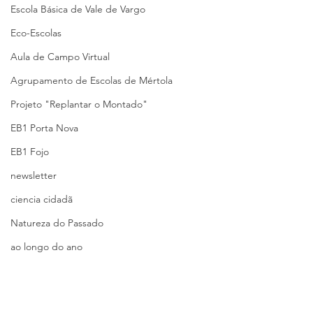
Escola Básica de Vale de Vargo
Eco-Escolas
Aula de Campo Virtual
Agrupamento de Escolas de Mértola
Projeto "Replantar o Montado"
EB1 Porta Nova
EB1 Fojo
newsletter
ciencia cidadã
Natureza do Passado
ao longo do ano