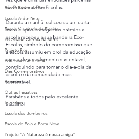
do Programa Eco-Escolas.
Escola Básica de Pias
Escola A-do-Pinto
Durante a manhã realizou-se um corta-
Escola Vila Verde de Ficalho
mato e após entrega dos prémios a 
escola recebeu a sua bandeira Eco-
EB Abade Correia da Serra
Escolas, símbolo do compromisso que 
Projeto Rios
a escola assumiu em prol da educação 
para o desenvolvimento sustentável, 
Educacao Ambiental
contribuindo para tornar o dia-a-dia da 
Dias Comemorativos
escola e da comunidade mais 
Passeios
sustentável.
Outras Iniciativas
Parabéns a todos pelo excelente 
Iniciativas
trabalho!
Escola dos Bombeiros
Escola do Fojo e Porta Nova
Projeto "A Natureza é nossa amiga"