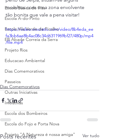
moinhos com uma zona envolvente 
Escola Básica de Pias
tão bonita que vale a pena visitar!
Escola A-do-Pinto
Escola Vila Verde de Ficalho
https://video.wixstatic.com/video/8b4eda_ee
fa3bb6ae8b4ac08c34d6311969bf27/480p/mp4
EB Abade Correia da Serra
/file.mp4
Projeto Rios
Educacao Ambiental
Dias Comemorativos
Passeios
Dias Comemorativos
Outras Iniciativas
Iniciativas
Escola dos Bombeiros
Escola do Fojo e Porta Nova
Projeto "A Natureza é nossa amiga"
Ver tudo
Posts recentes