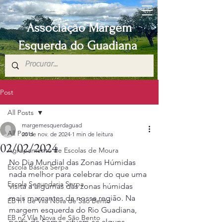
Associação Margem
Esquerda do Guadiana
Post
All Posts
margemesquerdaguad
All Posts
20 de nov. de 2024
1 min de leitura
02/02/2024
Agrupamento de Escolas de Moura
No Dia Mundial das Zonas Húmidas 
Escola Básica Serpa
nada melhor para celebrar do que uma 
Escola Secundaria Serpa
visita a algumas das zonas húmidas 
mais marcantes da nossa região. Na 
EB n1 de Vila Nova de São Bento
margem esquerda do Rio Guadiana, 
EB n2 Vila Nova de São Bento
perto de Serpa, situam-se alguns 