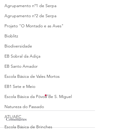
Agrupamento nº1 de Serpa
Agrupamento nº2 de Serpa
Projeto "O Montado e as Aves"
Bioblitz
Biodiversidade
EB Sobral da Adiça
EB Santo Amador
Escola Básica de Vales Mortos
EB1 Sete e Meio
Escola Básica da Póvoa de S. Miguel
Natureza do Passado
ATL/AEC
Comentários
17/06/2025
05/06/2025
Escola Básica de Brinches