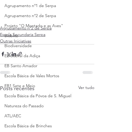
Agrupamento nº1 de Serpa
Agrupamento nº2 de Serpa
Projeto "O Montado e as Aves"
Agrupamento nº2 de Serpa
Escola Secundaria Serpa
Bioblitz
Outras Iniciativas
Biodiversidade
EB Sobral da Adiça
EB Santo Amador
Escola Básica de Vales Mortos
EB1 Sete e Meio
Ver tudo
Posts recentes
Escola Básica da Póvoa de S. Miguel
Natureza do Passado
ATL/AEC
Escola Básica de Brinches