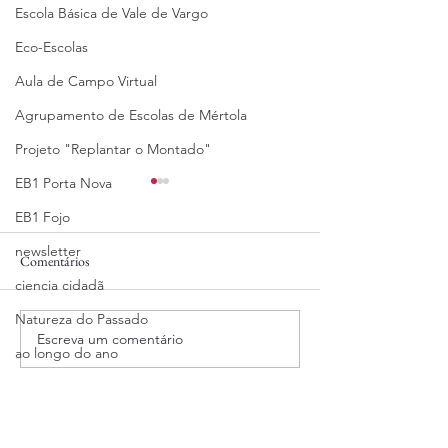
Escola Básica de Vale de Vargo
Eco-Escolas
Aula de Campo Virtual
Agrupamento de Escolas de Mértola
Projeto "Replantar o Montado"
EB1 Porta Nova
EB1 Fojo
newsletter
Comentários
05/06/2025
29/05/2025
ciencia cidadã
Natureza do Passado
Escreva um comentário
ao longo do ano