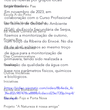
organizados.
Escola Básica de Pias
Em novembro de 2023, em 
Escola A-do-Pinto
colaboração com o Curso Profissional 
Escola Vila Verde de Ficalho
de Técnico de Gestão do Ambiente 
(TGA), da Escola Secundária de Serpa, 
EB Abade Correia da Serra
fizemos a monitorização de outono, 
Projeto Rios
num troço da Ribeira do Enxoé. No dia 
26 de abril, voltámos ao mesmo troço 
Educacao Ambiental
de água para a monitorização de 
Dias Comemorativos
primavera, tendo sido realizada a 
Passeios
avaliação da qualidade da água com 
base nos parâmetros físicos, químicos 
Outras Iniciativas
e biológicos.
Iniciativas
https://video.wixstatic.com/video/8b4eda_4c
Escola dos Bombeiros
3fed02c987478ca888fbfcdaccd23e/720p/mp4/
Escola do Fojo e Porta Nova
file.mp4
Projeto "A Natureza é nossa amiga"