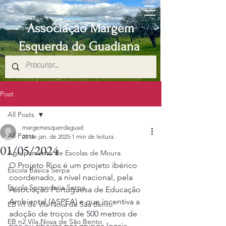
Associação Margem
Esquerda do Guadiana
Post
All Posts
margemesquerdaguad
All Posts
20 de jan. de 2025
1 min de leitura
01/05/2024
Agrupamento de Escolas de Moura
O Projeto Rios é um projeto ibérico 
Escola Básica Serpa
coordenado, a nível nacional, pela 
Escola Secundaria Serpa
Associação Portuguesa de Educação 
Ambiental (ASPEA) e que incentiva a 
EB n1 de Vila Nova de São Bento
adoção de troços de 500 metros de 
EB n2 Vila Nova de São Bento
rios ou ribeiras por grupos locais 