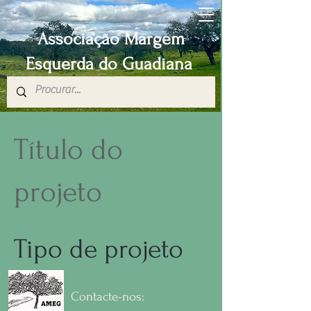
Associação Margem
Esquerda do Guadiana
Título do
projeto
Tipo de projeto
Fotografia
Contacte-nos: