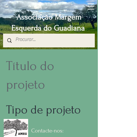
Associação Margem
Esquerda do Guadiana
Título do
projeto
Tipo de projeto
Fotografia
Contacte-nos: