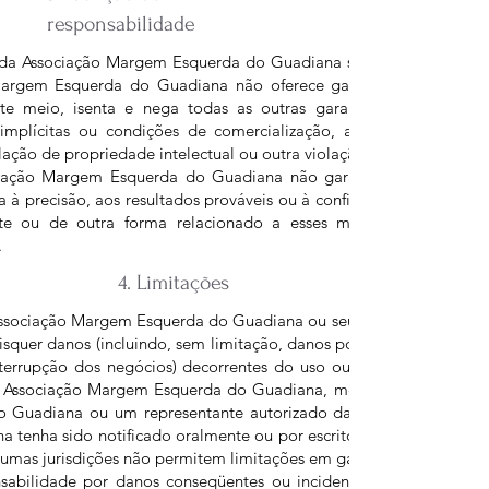
responsabilidade
e da Associação Margem Esquerda do Guadiana são fornecidos 'co
Margem Esquerda do Guadiana não oferece garantias, expressas 
este meio, isenta e nega todas as outras garantias, incluindo, s
s implícitas ou condições de comercialização, adequação a um f
lação de propriedade intelectual ou outra violação de direitos.
ciação Margem Esquerda do Guadiana não garante ou faz qualqu
a à precisão, aos resultados prováveis ​​ou à confiabilidade do uso 
te ou de outra forma relacionado a esses materiais ou em sit
.
4. Limitações
sociação Margem Esquerda do Guadiana ou seus fornecedores ser
uaisquer danos (incluindo, sem limitação, danos por perda de dados
nterrupção dos negócios) decorrentes do uso ou da incapacidade 
m Associação Margem Esquerda do Guadiana, mesmo que Associaç
 Guadiana ou um representante autorizado da Associação Marg
 tenha sido notificado oralmente ou por escrito da possibilidade
umas jurisdições não permitem limitações em garantias implícitas,
sabilidade por danos conseqüentes ou incidentais, essas limitaçõ