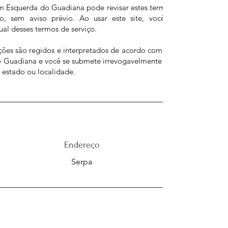
 Esquerda do Guadiana pode revisar estes termos de serviço do si
, sem aviso prévio. Ao usar este site, você concorda em fic
ual desses termos de serviço.
ções são regidos e interpretados de acordo com as leis do Associa
Guadiana e você se submete irrevogavelmente à jurisdição exclusi
 estado ou localidade.
Endereço
Serpa