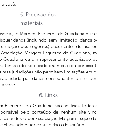
 a você.
5. Precisão dos
materiais
sociação Margem Esquerda do Guadiana ou seus fornecedores ser
uaisquer danos (incluindo, sem limitação, danos por perda de dados
nterrupção dos negócios) decorrentes do uso ou da incapacidade 
m Associação Margem Esquerda do Guadiana, mesmo que Associaç
 Guadiana ou um representante autorizado da Associação Marg
 tenha sido notificado oralmente ou por escrito da possibilidade
umas jurisdições não permitem limitações em garantias implícitas,
sabilidade por danos conseqüentes ou incidentais, essas limitaçõ
 a você.
6. Links
 Esquerda do Guadiana não analisou todos os sites vinculados 
sponsável pelo conteúdo de nenhum site vinculado. A inclusão 
mplica endosso por Associação Margem Esquerda do Guadiana do sit
e vinculado é por conta e risco do usuário.