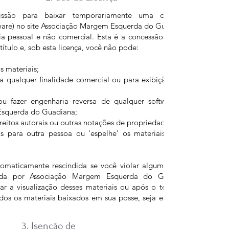
ssão para baixar temporariamente uma cópia dos materia
ware) no site Associação Margem Esquerda do Guadiana , apenas pa
ória pessoal e não comercial. Esta é a concessão de uma licença, 
título e, sob esta licença, você não pode:
s materiais;
ra qualquer finalidade comercial ou para exibição pública (comerc
ou fazer engenharia reversa de qualquer software contido no si
Esquerda do Guadiana;
reitos autorais ou outras notações de propriedade dos materiais; o
iais para outra pessoa ou 'espelhe' os materiais em qualquer out
tomaticamente rescindida se você violar alguma dessas restrições
dida por Associação Margem Esquerda do Guadiana a qualqu
r a visualização desses materiais ou após o término desta licenç
dos os materiais baixados em sua posse, seja em formato eletróni
3. Isenção de