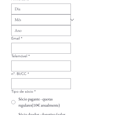
Email
*
Telemóvel
*
nº. BI/CC
*
Tipo de sócio
*
Sócio pagante - quotas
regulares(10€ anualmente)
Sócio doador - donativo (valor