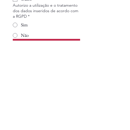
Autorizo a utilização e o tratamento
dos dados inseridos de acordo com
a RGPD
*
Sim
Não
Enviar
Pagamento das cotas por
MBWay para o número:
964785731
Contacte-nos: