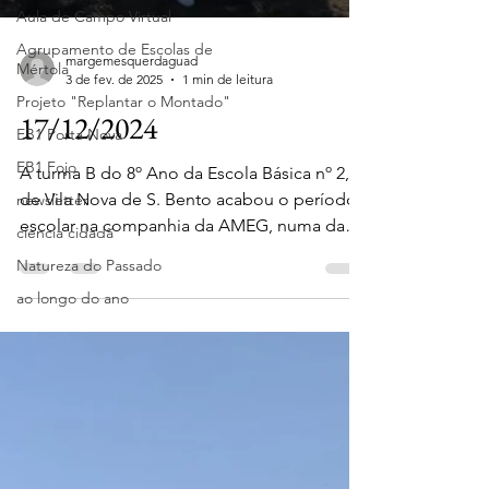
Aula de Campo Virtual
Agrupamento de Escolas de
margemesquerdaguad
Mértola
3 de fev. de 2025
1 min de leitura
Projeto "Replantar o Montado"
17/12/2024
EB1 Porta Nova
EB1 Fojo
A turma B do 8º Ano da Escola Básica nº 2, 3
de Vila Nova de S. Bento acabou o período
newsletter
escolar na companhia da AMEG, numa das
ciencia cidadã
nossas...
Natureza do Passado
ao longo do ano