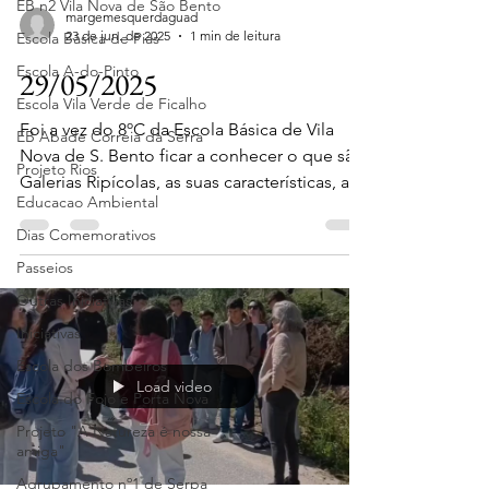
EB n2 Vila Nova de São Bento
margemesquerdaguad
23 de jun. de 2025
1 min de leitura
Escola Básica de Pias
Escola A-do-Pinto
29/05/2025
Escola Vila Verde de Ficalho
Foi a vez do 8ºC da Escola Básica de Vila
EB Abade Correia da Serra
Nova de S. Bento ficar a conhecer o que são
Projeto Rios
Galerias Ripícolas, as suas características, a
Educacao Ambiental
sua...
Dias Comemorativos
Passeios
Outras Iniciativas
Iniciativas
Escola dos Bombeiros
Load video
Escola do Fojo e Porta Nova
Projeto "A Natureza é nossa
amiga"
Agrupamento nº1 de Serpa