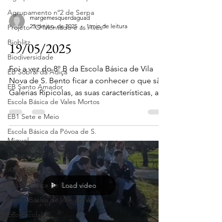
Agrupamento nº2 de Serpa
margemesquerdaguad
23 de jun. de 2025
1 min de leitura
Projeto "O Montado e as Aves"
Bioblitz
19/05/2025
Biodiversidade
Foi a vez do 8º B da Escola Básica de Vila
EB Sobral da Adiça
Nova de S. Bento ficar a conhecer o que são
EB Santo Amador
Galerias Ripícolas, as suas características, a
Escola Básica de Vales Mortos
sua...
EB1 Sete e Meio
Escola Básica da Póvoa de S.
Miguel
Natureza do Passado
ATL/AEC
Escola Básica de Brinches
Load video
Escola Básica de Vale de Vargo
Eco-Escolas