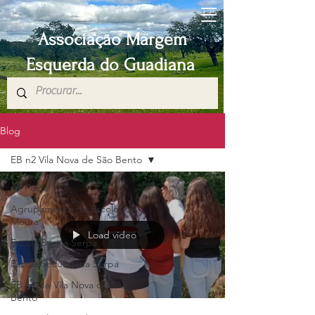
Associação Margem
Esquerda do Guadiana
Blog
EB n2 Vila Nova de São Bento
All Posts
Agrupamento de Escolas de
Moura
Load video
Escola Básica Serpa
Escola Secundaria Serpa
EB n1 de Vila Nova de São
Bento